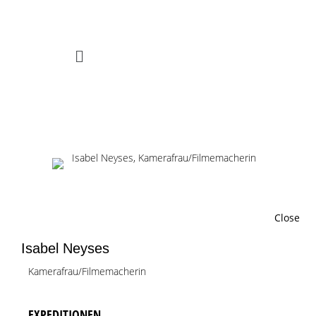
Zum Inhalt springen
Menü
Close
Isabel Neyses
Kamerafrau/Filmemacherin
EXPEDITIONEN